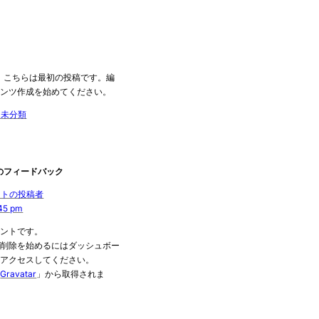
こそ。こちらは最初の投稿です。編
テンツ作成を始めてください。
日
未分類
の1件のフィードバック
メントの投稿者
:45 pm
メントです。
、削除を始めるにはダッシュボー
にアクセスしてください。
「
Gravatar
」から取得されま